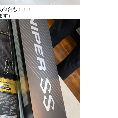
が2台も！！！
ます）