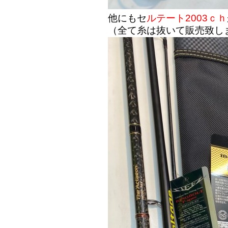
他にもセ
ルテート2003ｃｈ
（全て糸は抜いて販売致し