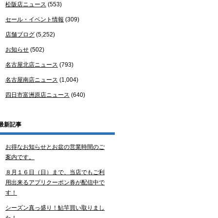
松阪店ニュース
(553)
セール・イベント情報
(309)
店舗ブログ
(5,252)
お知らせ
(502)
名古屋北店ニュース
(793)
名古屋南店ニュース
(1,004)
四日市富洲原店ニュース
(640)
最新記事
お得なお知らせとお盆の営業時間のご
案内です。
８月１６日（日）まで、当店でもご利
用出来るアプリクーポン券が配信中で
す！
シーズン真っ盛り！鮎竿買い取りまし