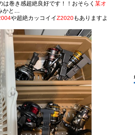
のは巻き感超絶良好です！！おそらく
某オ
みかと…
004
や超絶カッコイイ
Z2020
もありますよ