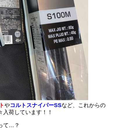
ト
や
コルトスナイパーSS
など、これからの
々入荷しています！！
って…？