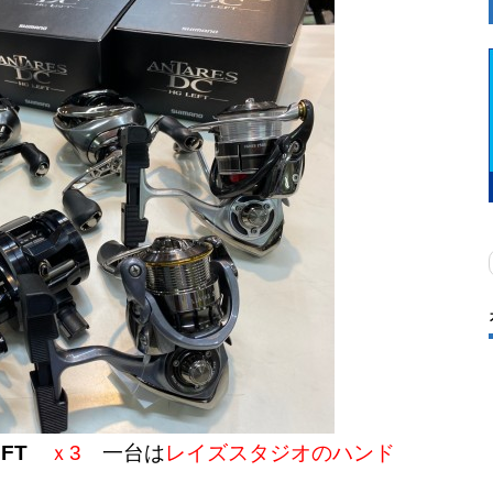
FT
ｘ3
一台は
レイズスタジオのハンド