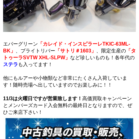
エバーグリーン
「カレイド・インスピラーレTKIC-63ML-
BK」
、ブライトリバー
「サトリ＃1603」
、限定生産の
「タ
トゥーラSVTW XHL-SLPW」
など珍しいものも！各年代の
ステラ
も入ってます！
他にもルアーや小物類など非常にたくさん入荷していま
す！随時売場へ出していますのでお楽しみに！！
11/3は火曜日ですが営業致します！
高価買取キャンペーン
とメンバーズカード入会無料の最終日となりますので、ぜ
ひご来店下さい！