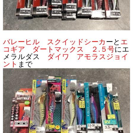
バレーヒル スクイッドシーカ
ーと
エ
コギア ダートマックス ２.５号
にエ
メラルダス
ダイワ
アモラスジョイ
ント
まで