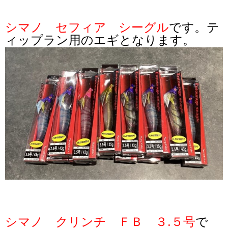
シマノ セフィア シーグル
です。テ
ィップラン用のエギとなります。
シマノ クリンチ ＦＢ ３.５号
で