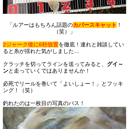
「ルアーはもちろん話題の
カバースキャット
！
（笑）」
2ジャーク後に6秒放置
を徹底！連れと雑談してい
ると糸が揺れた気がしました…
クラッチを切ってラインを送ってみると、
グイ～
ン
と走っていくではありませんか！
必死でリールを巻いて「よいしょー！」とフッキ
ング！（笑）
釣れたのは一枚目の写真のバス！