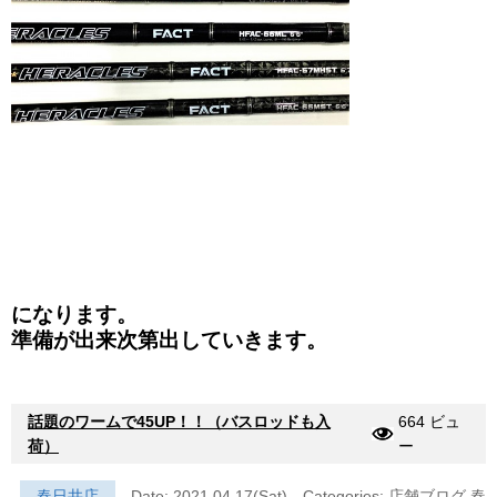
になります。
準備が出来次第出していきます。
話題のワームで45UP！！（バスロッドも入
664 ビュ
荷）
ー
春日井店
Date: 2021.04.17(Sat)
Categories:
店舗ブログ
春