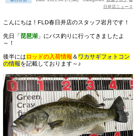
日井店ニュース
こんにちは！FLD春日井店のスタッフ岩月です！
先日「
琵琶湖
」にバス釣りに行ってきましたよ
～！
後半には
ロッドの入荷情報
＆
ワカサギフォトコン
の情報
を記載しております～♪