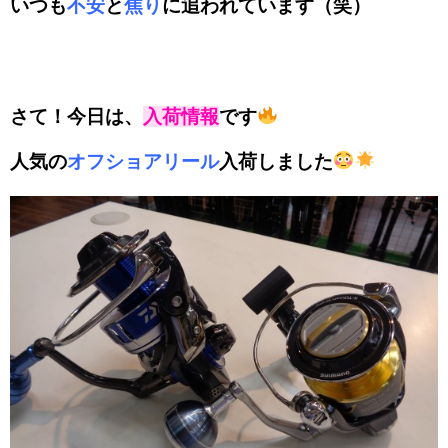
いつも
不安
と
焦り
に追われています（笑）
さて！今日は、
入荷情報
です
人気の
オフショアリール
入荷しました