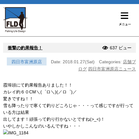
衝撃の釣果報告！
637 ビュー
四日市富洲原店
Date: 2018.01.27(Sat)
Categories:
店舗ブ
ログ
四日市富洲原店ニュース
霞埠頭にて釣果報告ありました！！
カレイ約６０CM＼(゜ロ＼)(／ロ゜)／
驚きですね！！
雪も降ったりで寒くて釣りどころじゃ・・・って感じですが行って
いる方は結果
出してます！頑張って釣り行かないとですね(>_<)！
いやしかしこんなのいるんですね・・・