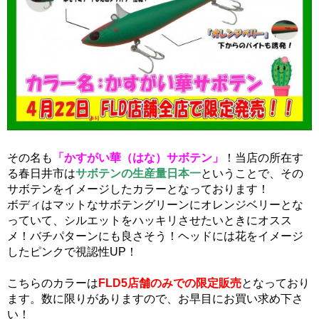
その名も
「かすがい華（はな）サボテン」
！当店の所在す
る春日井市は
サボテンの生産量日本一
ということで、その
サボテンをイメージしたカラーとなっております！
ボディはマットなサボテングリーンにオレンジベリーとな
っていて、シルエットをハッキリさせたいときにオスス
メ！バチパターンにも良さそう！ヘッドには花をイメージ
したピンクで視認性UP！
こちらのカラーは
FLD5店舗のみでの限定販売
となっており
ます。数に限りがありますので、お早目にお買い求め下さ
い！