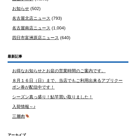
お知らせ
(502)
名古屋北店ニュース
(793)
名古屋南店ニュース
(1,004)
四日市富洲原店ニュース
(640)
最新記事
お得なお知らせとお盆の営業時間のご案内です。
８月１６日（日）まで、当店でもご利用出来るアプリクー
ポン券が配信中です！
シーズン真っ盛り！鮎竿買い取りました！
入荷情報～♪
三層肉
アーカイブ