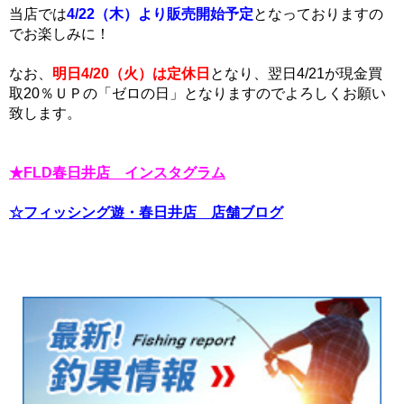
当店では
4/22（木）より販売開始予定
となっておりますの
でお楽しみに！
なお、
明日4/20（火）は定休日
となり、翌日4/21が現金買
取20％ＵＰの「ゼロの日」となりますのでよろしくお願い
致します。
★FLD春日井店 インスタグラム
☆フィッシング遊・春日井店 店舗ブログ