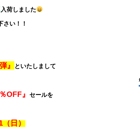
Z
入荷しました
下さい！！
弾』
といたしまして
％OFF』
セールを
21（日）