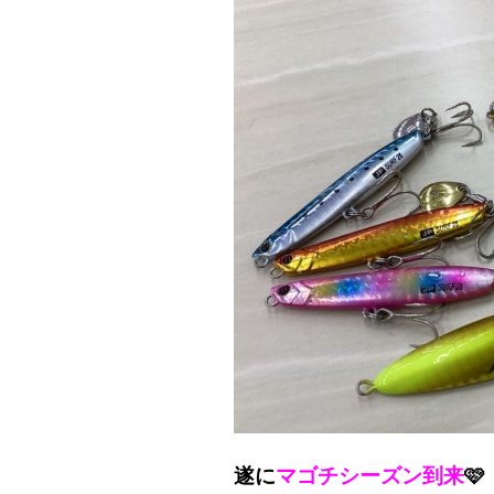
遂に
マゴチシーズン到来
🩷