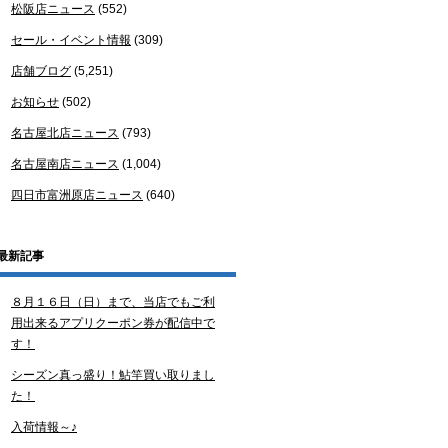
松阪店ニュース
(552)
セール・イベント情報
(309)
店舗ブログ
(5,251)
お知らせ
(502)
名古屋北店ニュース
(793)
名古屋南店ニュース
(1,004)
四日市富洲原店ニュース
(640)
最新記事
８月１６日（日）まで、当店でもご利
用出来るアプリクーポン券が配信中で
す！
シーズン真っ盛り！鮎竿買い取りまし
た！
入荷情報～♪