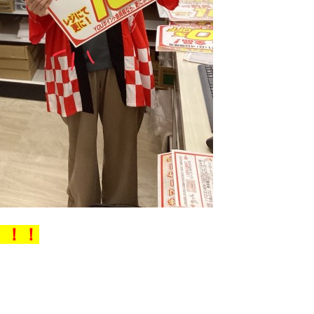
！！！
！