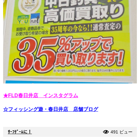
★FLD春日井店 インスタグラム
☆フィッシング遊・春日井店 店舗ブログ
ｻｰﾌｹﾞｰﾑに！
491 ビュー