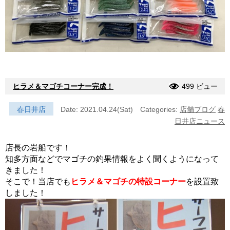
ヒラメ＆マゴチコーナー完成！
499 ビュー
春日井店
Date: 2021.04.24(Sat)
Categories:
店舗ブログ
春
日井店ニュース
店長の岩船です！
知多方面などでマゴチの釣果情報をよく聞くようになって
きました！
そこで！当店でも
ヒラメ＆マゴチの特設コーナー
を設置致
しました！