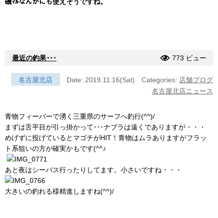
磯ﾏﾙなんかにも使えそうですね。
最近の釣果･･･
773 ビュー
名古屋北店
Date: 2019.11.16(Sat)
Categories:
店舗ブログ
名古屋北店ニュース
青物フィーバーで湧く三重県のサーフへ釣行(^^)/
まずは舌平目が引っ掛かって･･･ナブラは遠くでありますが・・・
めげずに投げているとマゴチがHIT！青物はムラありますがフラッ
ト系狙いの方が確実かもです(^^♪
あと夜はシーバス行ったりしてます。小さいですね・・・
大きいの釣れる様精進しますね(^^)/