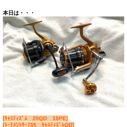
本日は・・・
[ｷｬｽﾃｨｽﾞﾑ 25QD 15PE]
[ﾄｰﾅﾒﾝﾄｻｰﾌ35 ｷｬｽﾃｨｽﾞﾑQD]