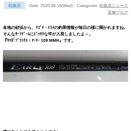
松阪店
Date: 2020.08.19(Wed)
Categories:
松阪店ニュース
店舗ブログ
各地の砂浜から、ﾏｺﾞﾁ・ﾋﾗﾒの釣果情報が毎日の様に聞かれますね。
そんなｻｰﾌｹﾞｰﾑにﾋﾟｯﾀﾘな竿が入荷しましたよ～。
『ﾔﾏｶﾞﾌﾞﾗﾝｸｽ：ｱｰﾘｰ 109 MMH』です。