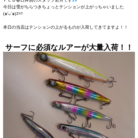
今日は雪がちらつきちょっとテンションが上がっちゃいました
(
๑
′
ᴗ‵
๑
)
ｴﾍ
♡
本日の当店はテンションの上がるものが入荷してきてますよ！！
サーフに必須なルアーが大量入荷！！