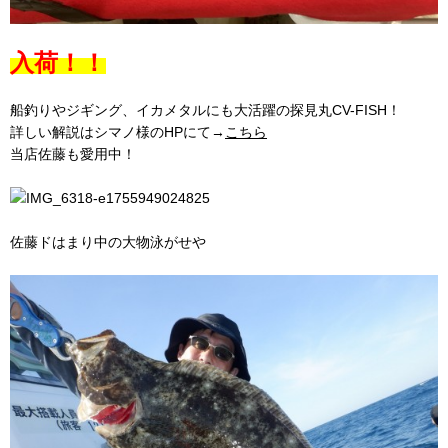
入荷！！
船釣りやジギング、イカメタルにも大活躍の探見丸CV-FISH！
詳しい解説はシマノ様のHPにて→
こちら
当店佐藤も愛用中！
佐藤ドはまり中の大物泳がせや