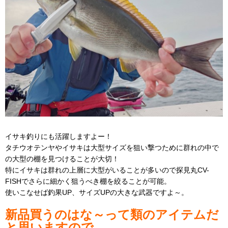
イサキ釣りにも活躍しますよー！
タチウオテンヤやイサキは大型サイズを狙い撃つために群れの中で
の大型の棚を見つけることが大切！
特にイサキは群れの上層に大型がいることが多いので探見丸CV-
FISHでさらに細かく狙うべき棚を絞ることが可能。
使いこなせば釣果UP、サイズUPの大きな武器ですよ～。
新品買うのはな～って類のアイテムだ
と思いますので