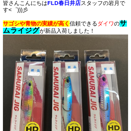
皆さんこんにちは
FLD春日井店
スタッフの岩月で
す<゜)))彡
サ
サゴシや青物の実績が高く
信頼できる
ダイワ
の
ムライジグ
が新品入荷しました！