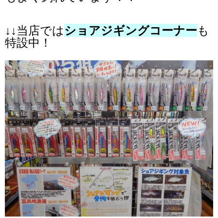
↓↓当店では
ショアジギングコーナー
も
特設中！