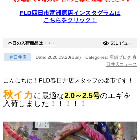
FLD四日市富洲原店インスタグラムは
こちらをクリック！
本日の入荷商品は・・・
531 ビュー
春日井店
Date: 2020.09.20(Sun)
Categories:
店舗ブログ
春
日井店ニュース
こんにちは！FLD春日井店スタッフの郡市です！
秋イカ
に最適な
2.0～2.5号
のエギを
入荷しました！！！！！