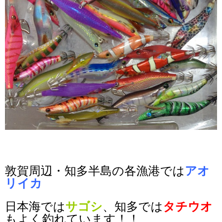
敦賀周辺・知多半島の各漁港では
アオ
リイカ
日本海では
サゴシ
、知多では
タチウオ
もよく釣れています！！