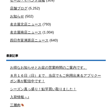
セール・イベント情報
(309)
店舗ブログ
(5,252)
お知らせ
(502)
名古屋北店ニュース
(793)
名古屋南店ニュース
(1,004)
四日市富洲原店ニュース
(640)
最新記事
お得なお知らせとお盆の営業時間のご案内です。
８月１６日（日）まで、当店でもご利用出来るアプリクー
ポン券が配信中です！
シーズン真っ盛り！鮎竿買い取りました！
入荷情報～♪
三層肉