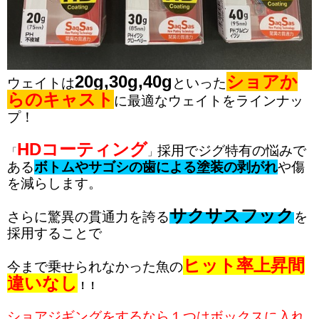
20g,30g,40g
ショアか
ウェイトは
といった
らのキャスト
に最適なウェイトをラインナッ
プ！
HDコーティング
採用でジグ特有の悩みで
「
」
ある
ボトムやサゴシの歯による塗装の剥がれ
や傷
を減らします。
サクサスフック
さらに驚異の貫通力を誇る
を
採用することで
ヒット率上昇間
今まで乗せられなかった魚の
違いなし
！！
ショアジギングをするなら１つはボックスに入れ