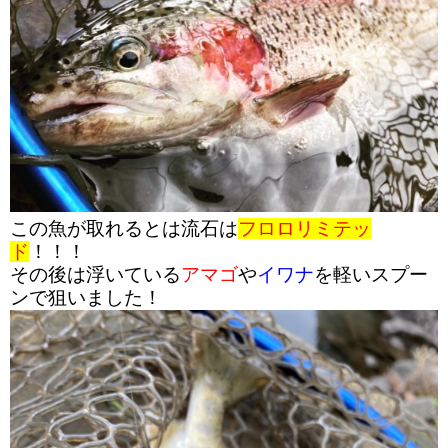
この魚が取れるとは流石は
フロロリミテッ
ド
！！！
その後は浮いている
アマゴ
や
イワナ
を軽いスプー
ンで狙いました！