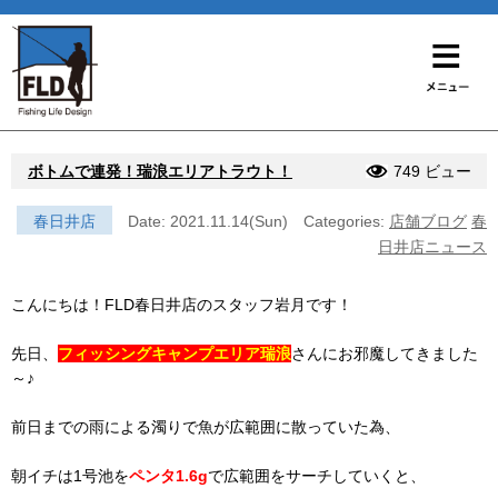
ボトムで連発！瑞浪エリアトラウト！
749 ビュー
春日井店
Date: 2021.11.14(Sun)
Categories:
店舗ブログ
春
日井店ニュース
こんにちは！FLD春日井店のスタッフ岩月です！
先日、
フィッシングキャンプエリア瑞浪
さんにお邪魔してきました
～♪
前日までの雨による濁りで魚が広範囲に散っていた為、
朝イチは1号池を
ペンタ1.6g
で広範囲をサーチしていくと、