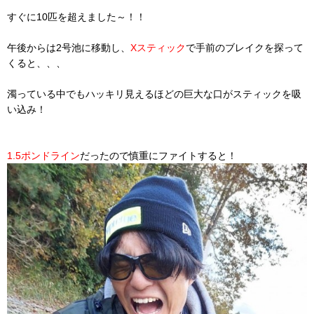
すぐに10匹を超えました～！！
午後からは2号池に移動し、
Xスティック
で手前のブレイクを探って
くると、、、
濁っている中でもハッキリ見えるほどの巨大な口がスティックを吸
い込み！
1.5ポンドライン
だったので慎重にファイトすると！