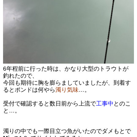
6年程前に行った時は、かなり大型のトラウトが
釣れたので、
今回も期待に胸を膨らましていましたが、到着す
るとポンドは何やら
濁り気味
…。
受付で確認すると数日前から上流で
工事中
とのこ
と…。
濁りの中でも一際目立つ魚がいたのでダメもとで