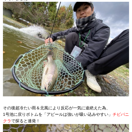
その後超冷たい雨＆北風により反応が一気に途絶えた為、
1号池に戻りボトムを「アピールは強いが吸い込みやすい」
チビパニ
クラ
で探ると連発！