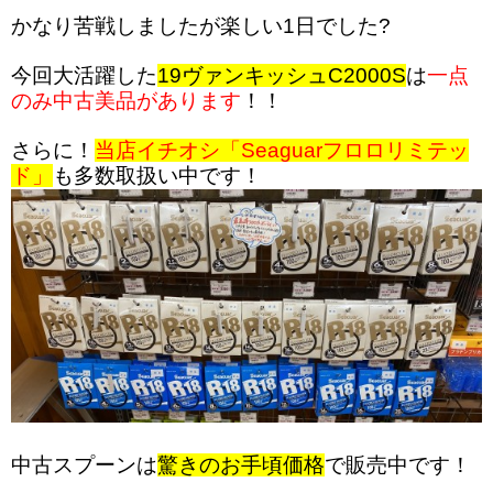
かなり苦戦しましたが楽しい1日でした?
今回大活躍した
19ヴァンキッシュC2000S
は
一点
のみ中古美品があります
！！
さらに！
当店イチオシ「Seaguarフロロリミテッ
ド」
も多数取扱い中です！
中古スプーンは
驚きのお手頃価格
で販売中です！