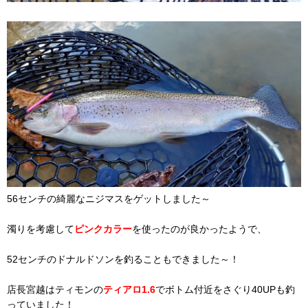
56センチの綺麗なニジマスをゲットしました～
濁りを考慮して
ピンクカラー
を使ったのが良かったようで、
52センチのドナルドソンを釣ることもできました～！
店長宮越はティモンの
ティアロ1.6
でボトム付近をさぐり40UPも釣
っていました！