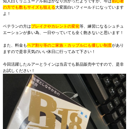
知人曰くリニューアル前はかなり渋かったようですが、今は
初心者
の方でも数もサイズも狙える
大変面白いフィールドになっています
よ！
ベテランの方は
ブレイクやカレントの変化
等、練習になるシュチュ
エーションが多い為、一日やっていても全く飽きないと思います！
また、料金も
ペア割り等のご家族・カップルにも優しい制度
があり
ますので是非天気のいい休日に行ってみて下さい！
今回活躍したルアーとラインは当店でも新品販売中ですので、是非
お試しください！