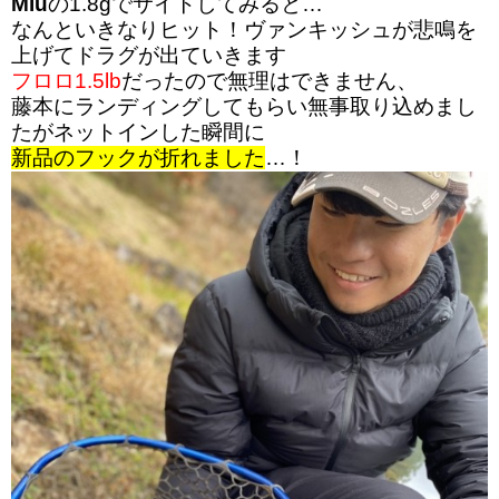
Miu
の1.8gでサイトしてみると…
なんといきなりヒット！ヴァンキッシュが悲鳴を
上げてドラグが出ていきます
フロロ1.5lb
だったので無理はできません、
藤本にランディングしてもらい無事取り込めまし
たがネットインした瞬間に
新品のフックが折れました
…！