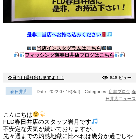
是非、当店へお持ち込みください
当店インスタグラムはこちら
フィッシング遊春日井店ブログはこちら
今日も山盛り出しますよ！！
646 ビュー
春日井店
Date: 2022.07.16(Sat)
Categories:
店舗ブログ
春
日井店ニュース
こんにちは
FLD春日井店のスタッフ岩月です
不安定な天気が続いておりますが、
先々週までの灼熱地獄に比べれば幾分か過ごしや