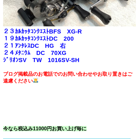
２３ｶﾙｶｯﾀｺﾝｸｴｽﾄBFS XG-R
１９ｶﾙｶｯﾀｺﾝｸｴｽﾄDC 200
２１ｱﾝﾀﾚｽDC HG 右
２４ﾒﾀﾆｳﾑ DC 70XG
ｼﾞﾘｵﾝSV TW 1016SV-SH
ブログ掲載品のお電話でのお問い合わせやお取り置きはご
遠慮ください
今なら税込み11000円お買い上げ毎に