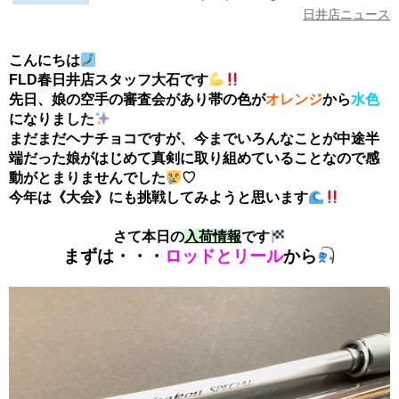
日井店ニュース
こんにちは
FLD春日井店スタッフ大石です
先日、娘の空手の審査会があり帯の色が
オレンジ
から
水色
になりました
まだまだヘナチョコですが、今までいろんなことが中途半
端だった娘がはじめて真剣に取り組めていることなので感
動がとまりませんでした
♡
今年は《大会》にも挑戦してみようと思います
さて本日の
入荷情報
です
まずは・・・
ロッドとリール
から