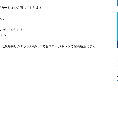
ジガーも３台入荷しております
ンス！！
ムツがこんなに！
りな深海釣りのタックルがなくてもスロージギングで超高級魚にチャ