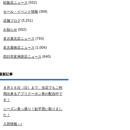
松阪店ニュース
(552)
セール・イベント情報
(309)
店舗ブログ
(5,251)
お知らせ
(502)
名古屋北店ニュース
(793)
名古屋南店ニュース
(1,004)
四日市富洲原店ニュース
(640)
最新記事
８月１６日（日）まで、当店でもご利
用出来るアプリクーポン券が配信中で
す！
シーズン真っ盛り！鮎竿買い取りまし
た！
入荷情報～♪