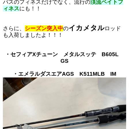
バスのフィネスだけでなく、流行の
渓流ベイトフ
ィネス
にも！！
イカメタル
さらに、
シーズン突入中
の
ロッド
も入荷しましたよ！！！
・セフィアXチューン メタルスッテ B605L
GS
・エメラルダスエアAGS K511MLB IM