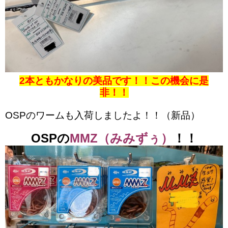
2本ともかなりの美品です！！この機会に是
非！！
OSPのワームも入荷しましたよ！！（新品）
OSPの
MMZ（みみずぅ）
！！