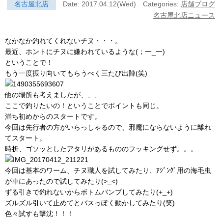
名古屋北店
Date: 2017.04.12(Wed)
Categories:
店舗ブログ
名古屋北店ニュース
なかなか釣れてくれないチヌ・・・。
最近、ホントにチヌに嫌われているような(；一_一)
ということで！
もう一度振り向いてもらうべく三たび出陣(笑)
他の場所も考えましたが、、、
ここで釣りたいの！ということでポイントも同じ。
満ち初めからのスタートです。
今回は先行者の方がいらっしゃるので、邪魔にならないように離れ
てスタート。
時折、ゴソッとしたアタリがあるもののフッキングせず。。。
今回は基本のワーム、チヌ職人を試してみたり、ｱｼﾞﾝｸﾞ用の海毛虫
が車にあったので試してみたり(>_<)
ずる引きで釣れないからボトムバンプしてみたり(+_+)
ズルズル引いて止めてとバスっぽく動かしてみたり(笑)
色々試すも撃沈！！！