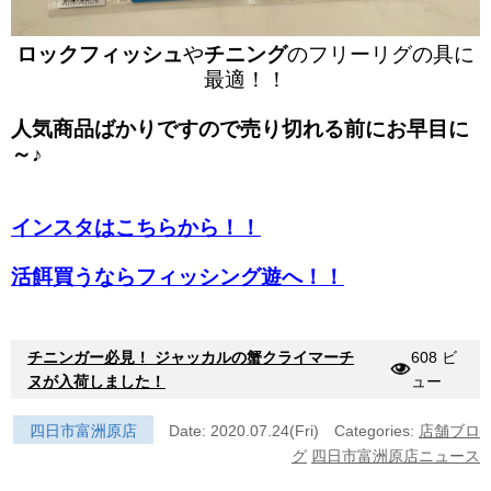
ロックフィッシュ
や
チニング
のフリーリグの具に
最適！！
人気商品ばかりですので売り切れる前にお早目に
～♪
インスタはこちらから！！
活餌買うならフィッシング遊へ！！
チニンガー必見！ ジャッカルの蟹クライマーチ
608 ビ
ヌが入荷しました！
ュー
四日市富洲原店
Date: 2020.07.24(Fri)
Categories:
店舗ブロ
グ
四日市富洲原店ニュース