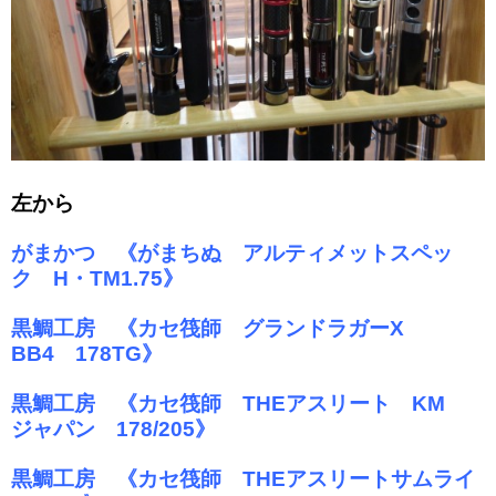
左から
がまかつ 《がまちぬ アルティメットスペッ
ク H・TM1.75》
黒鯛工房 《カセ筏師 グランドラガーX
BB4 178TG》
黒鯛工房 《カセ筏師 THEアスリート KM
ジャパン 178/205》
黒鯛工房 《カセ筏師 THEアスリートサムライ