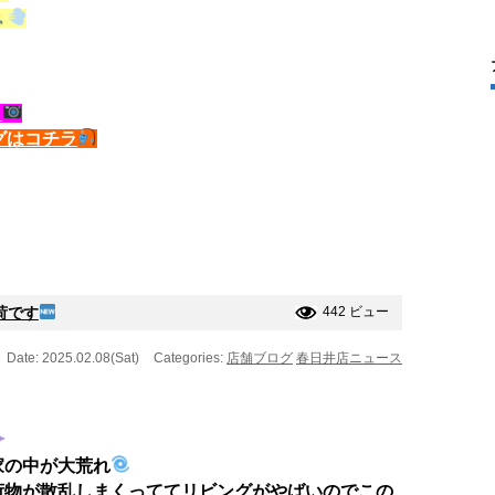
ら
グはコチラ
荷です
442 ビュー
Date: 2025.02.08(Sat)
Categories:
店舗ブログ
春日井店ニュース
家の中が大荒れ
荷物が散乱しまくっててリビングがやばいのでこの