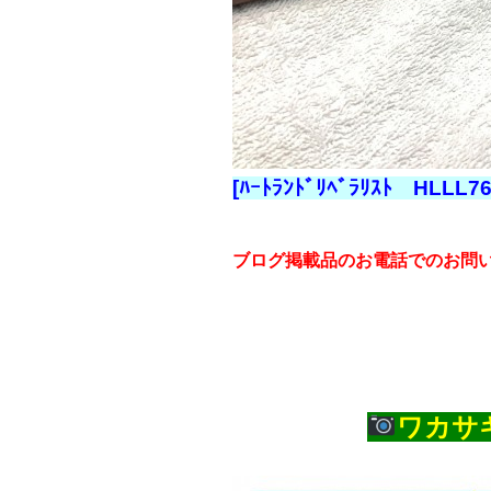
[ﾊｰﾄﾗﾝﾄﾞﾘﾍﾞﾗﾘｽﾄ HLLL
ブログ掲載品のお電話でのお問
ワカサ