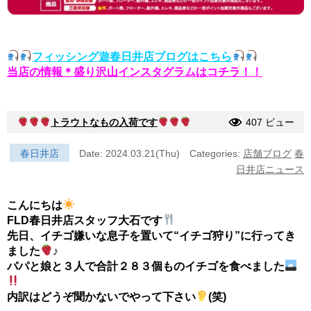
フィッシング遊春日井店ブログはこちら
当店の情報＊盛り沢山インスタグラムはコチラ！！
トラウトなもの入荷です
407 ビュー
春日井店
Date: 2024.03.21(Thu)
Categories:
店舗ブログ
春
日井店ニュース
こんにちは
FLD春日井店スタッフ大石です
先日、イチゴ嫌いな息子を置いて“イチゴ狩り”に行ってき
ました
♪
パパと娘と３人で合計２８３個ものイチゴを食べました
内訳はどうぞ聞かないでやって下さい
(笑)