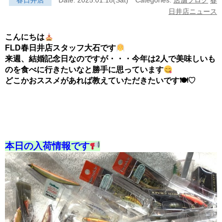
春日井店
Date: 2025.01.18(Sat)
Categories:
店舗ブログ
春
日井店ニュース
こんにちは
FLD春日井店スタッフ大石です
来週、結婚記念日なのですが・・・今年は2人で美味しいも
のを食べに行きたいなと勝手に思っています
どこかおススメがあれば教えていただきたいです🍽♡
本日の入荷情報です