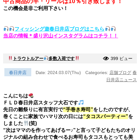
中古商品の竿・リールは
10％引き致します！
この機会是非ご利用下さい！
フィッシング遊春日井店ブログはこちら
当店の情報＊盛り沢山インスタグラムはコチラ！！
トラウトルアー
多数入荷です
399 ビュー
春日井店
Date: 2024.03.07(Thu)
Categories:
店舗ブログ
春
日井店ニュース
こんにちは
ＦＬＤ春日井店スタッフ大石です
先日の雛祭りに有言実行で
“手巻き寿司”
をしたのですが、
巻くことに家族でハマり次の日には
“タコスパーティー”
を
しました
(笑)
“次はママのを作ってあげるー♪”と言って子どもたちのオリ
ジナルの組み合わせで食べるお寿司もタコスもとっても美