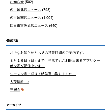
お知らせ
(502)
名古屋北店ニュース
(793)
名古屋南店ニュース
(1,004)
四日市富洲原店ニュース
(640)
最新記事
お得なお知らせとお盆の営業時間のご案内です。
８月１６日（日）まで、当店でもご利用出来るアプリクー
ポン券が配信中です！
シーズン真っ盛り！鮎竿買い取りました！
入荷情報～♪
三層肉
アーカイブ