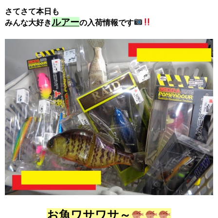
さてさて本日も
ルアー
みんな大好き
の入荷情報です
お魚ワサワサ～