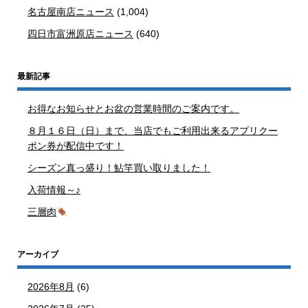
名古屋南店ニュース
(1,004)
四日市富洲原店ニュース
(640)
最新記事
お得なお知らせとお盆の営業時間のご案内です。
８月１６日（日）まで、当店でもご利用出来るアプリクー
ポン券が配信中です！
シーズン真っ盛り！鮎竿買い取りました！
入荷情報～♪
三層肉
アーカイブ
2026年8月
(6)