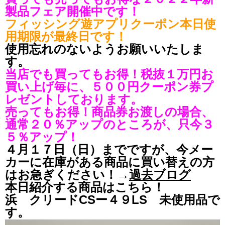
製品フェア開催中です！
フィッシング遊アプリクーポン本日使
用期限が最終日です！
使用忘れのないようお願いいたしま
す。
当店でも買ってもお得！税抜１万円お
買い上げ毎に、５００円クーポン券プ
レゼントしております。
売ってもお得！商品券お渡しの場合、
通常２０％アップのところが、只今３
５％アップ！
４月１７日（日）までですが、今メー
カーに在庫がある商品に買い替えの方
はお急ぎください！→
過去ブログ
本日紹介する商品はこちら！
浜 クリードCSー４９LS 未使用品で
す。