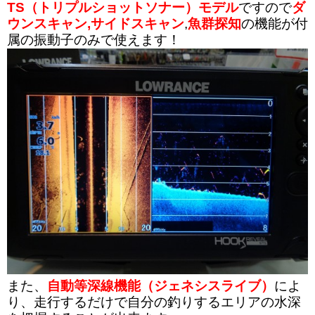
TS（トリプルショットソナー）モデル
ですので
ダ
ウンスキャン,サイドスキャン
,
魚群探知
の機能が付
属の振動子のみで使えます！
また、
自動等深線機能（ジェネシスライブ）
によ
り、走行するだけで自分の釣りするエリアの水深