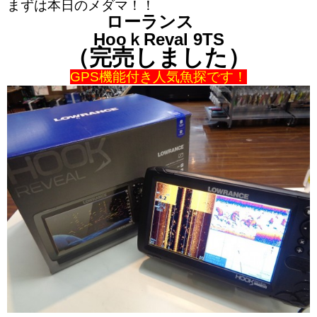
まずは本日のメダマ！！
ローランス
HooｋReval 9TS
（完売しました）
GPS機能付き人気魚探です！