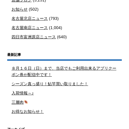
お知らせ
(502)
名古屋北店ニュース
(793)
名古屋南店ニュース
(1,004)
四日市富洲原店ニュース
(640)
最新記事
８月１６日（日）まで、当店でもご利用出来るアプリクー
ポン券が配信中です！
シーズン真っ盛り！鮎竿買い取りました！
入荷情報～♪
三層肉
お得なお知らせ！