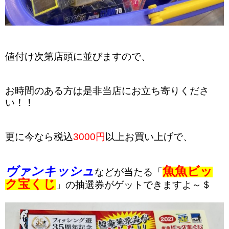
値付け次第店頭に並びますので、
お時間のある方は是非当店にお立ち寄りくださ
い！！
更に今なら税込
3000円
以上お買い上げで、
ヴァンキッシュ
魚魚ビッ
などが当たる「
ク宝くじ
」の抽選券がゲットできますよ～＄