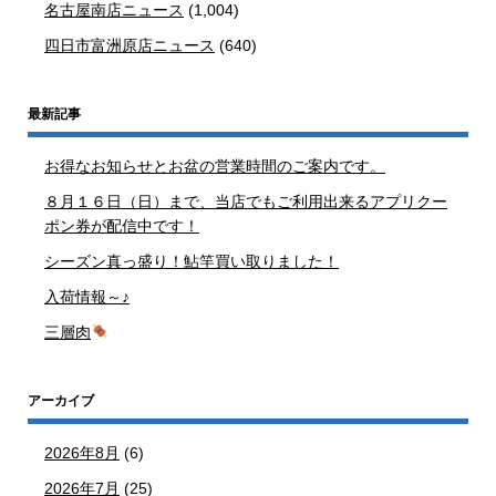
名古屋南店ニュース
(1,004)
四日市富洲原店ニュース
(640)
最新記事
お得なお知らせとお盆の営業時間のご案内です。
８月１６日（日）まで、当店でもご利用出来るアプリクー
ポン券が配信中です！
シーズン真っ盛り！鮎竿買い取りました！
入荷情報～♪
三層肉
アーカイブ
2026年8月
(6)
2026年7月
(25)