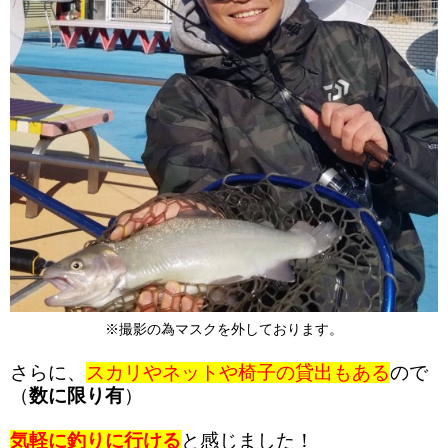
※撮影の為マスクを外しております。
さらに、
スカリやネットや椅子の貸出もある
ので
（
数に限り有
）
気軽に釣りに行ける
と感じました！