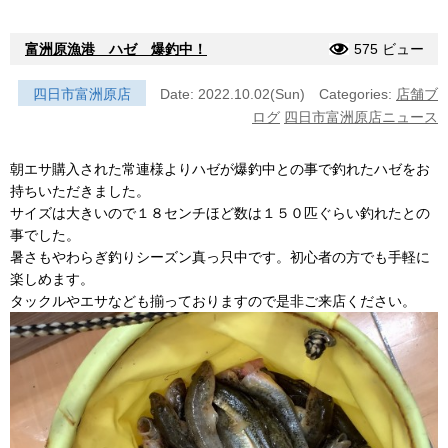
富洲原漁港 ハゼ 爆釣中！
575 ビュー
四日市富洲原店
Date: 2022.10.02(Sun)
Categories:
店舗ブ
ログ
四日市富洲原店ニュース
朝エサ購入された常連様よりハゼが爆釣中との事で釣れたハゼをお
持ちいただきました。
サイズは大きいので１８センチほど数は１５０匹ぐらい釣れたとの
事でした。
暑さもやわらぎ釣りシーズン真っ只中です。初心者の方でも手軽に
楽しめます。
タックルやエサなども揃っておりますので是非ご来店ください。