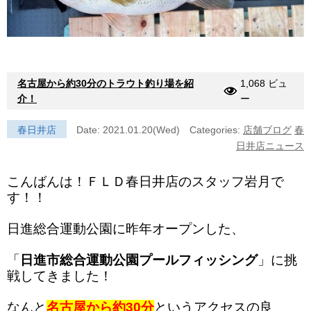
名古屋から約30分のトラウト釣り場を紹
1,068 ビュ
介！
ー
春日井店
Date: 2021.01.20(Wed)
Categories:
店舗ブログ
春
日井店ニュース
こんばんは！ＦＬＤ春日井店のスタッフ岩月で
す！！
日進総合運動公園に昨年オープンした、
「
日進市総合運動公園プールフィッシング
」に挑
戦してきました！
なんと
名古屋から約30分
というアクセスの良