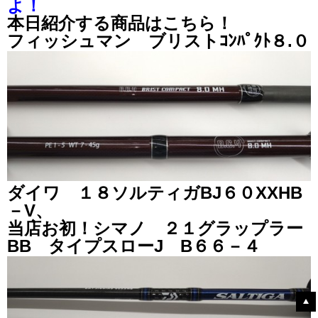
よ！
本日紹介する商品はこちら！
フィッシュマン ブリストｺﾝﾊﾟｸﾄ８.０
ダイワ １８ソルティガBJ６０XXHB
－V、
当店お初！シマノ ２１グラップラー
BB タイプスローJ B６６－４