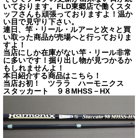
いております。FLD東郷店で働くスタ
ッフさんも頑張っておりますよ！温か
い目で見守り下さい。
連日、竿・リール・ルアーと次々と買
い取った商品が売場へと行っておりま
すよ！
当店にしか在庫がない竿・リール非常
に多いです！掘り出し物が見つかるか
もしれませんよ！
本日紹介する商品はこちら！
当店お初！ ツララ ハーモニクス
スタッカート ９８MHSS－HX