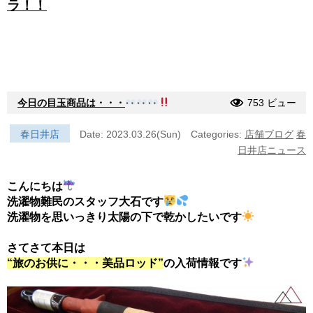
ラ！！
今日の目玉商品は・・・
753 ビュー
春日井店
Date: 2023.03.26(Sun)
Categories:
店舗ブログ
春
日井店ニュース
こんにちは
洗濯物難民のスタッフ大石です
洗濯物を思いっきり太陽の下で乾かしたいです
さてさて本日は
“旅のお供に・・・美品ロッド”
の入荷情報です