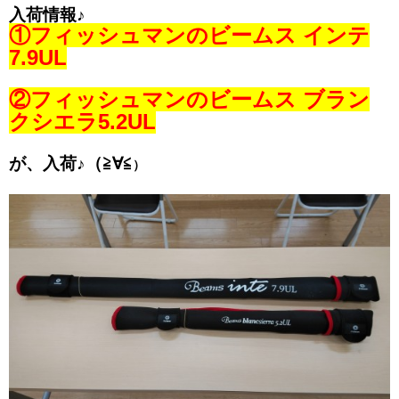
入荷情報♪
①フィッシュマンのビームス インテ
7.9UL
②フィッシュマンのビームス ブラン
クシエラ5.2UL
が、入荷♪（≧∀≦
）