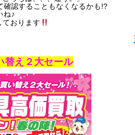
て確認することもなくなるかも!?
いね♪
しております
い替え２大セール