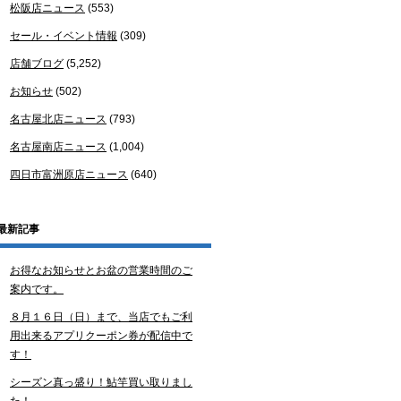
松阪店ニュース
(553)
セール・イベント情報
(309)
店舗ブログ
(5,252)
お知らせ
(502)
名古屋北店ニュース
(793)
名古屋南店ニュース
(1,004)
四日市富洲原店ニュース
(640)
最新記事
お得なお知らせとお盆の営業時間のご
案内です。
８月１６日（日）まで、当店でもご利
用出来るアプリクーポン券が配信中で
す！
シーズン真っ盛り！鮎竿買い取りまし