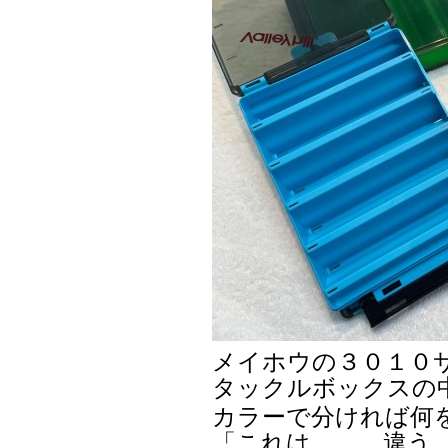
メイホウの３０１０
タックルボックスの
カラーで分ければ何
「これは、、、違う