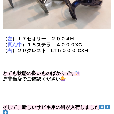
（
左
）１７セオリー ２００４H
（
真ん中
）１８ステラ ４０００XG
（
右
）２０クレスト LT５０００-CXH
とても状態の良いものばかりです
是非当店でご確認ください
そして、新しいサビキ用の餌が入荷しました