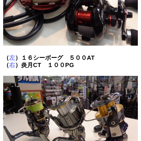
（
左
）１６シーボーグ ５００AT
（
右
）炎月CT １００PG