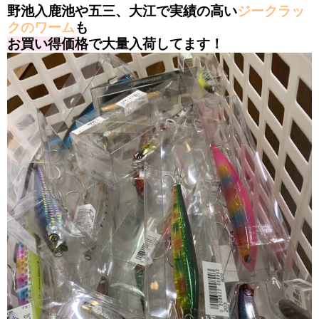
野池入鹿池や五三、大江で実績の高い
ジークラッ
クのワーム
も
お買い得価格
で大量入荷してます！