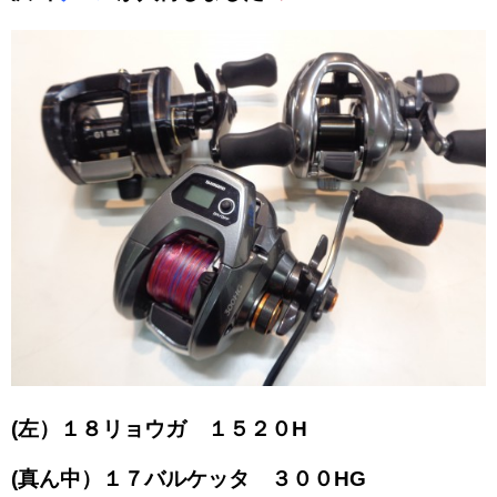
(左）１８リョウガ １５２０H
(真ん中）１７バルケッタ ３０
０HG