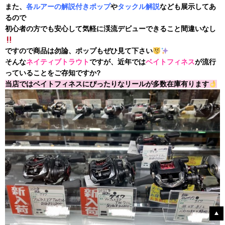
また、
各ルアーの解説付きポップ
や
タックル解説
なども展示してあ
るので
初心者の方でも安心して気軽に渓流デビューできること間違いなし
ですので商品は勿論、ポップもぜひ見て下さい
そんな
ネイティブトラウト
ですが、近年では
ベイトフィネス
が流行
っていることをご存知ですか?
当店ではベイトフィネスにぴったりなリールが多数在庫有ります