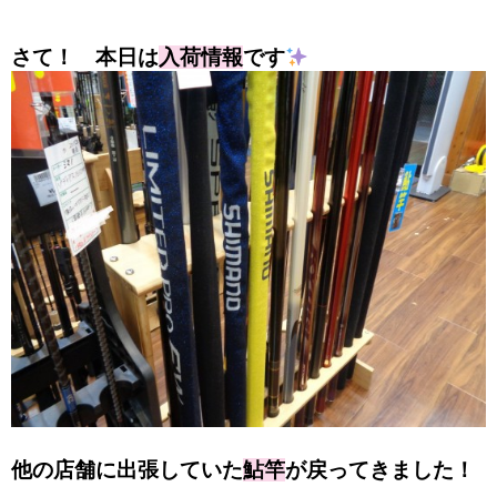
さて！
本日は
入荷情報
です
他の店舗に出張していた
鮎竿
が戻ってきました！