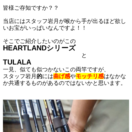
皆様ご存知ですか？？
当店にはスタッフ岩月が喉から手が出るほど欲し
いお宝がいっぱいなんですよ！！
そこでご紹介したいのがこの
HEARTLANDシリーズ
と
TULALA
一見、似ても似つかないこの両竿ですが、
スタッフ岩月
的
には
曲げ感
や
モッチリ感
はなかな
か共通するものがあるのではないかと思います。