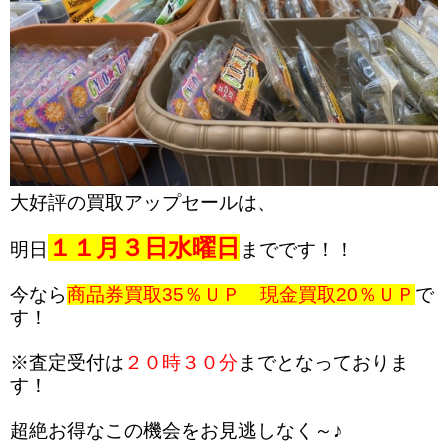
大好評の買取アップセールは、
１１月３日水曜日
明日
までです！！
今なら
商品券買取35％ＵＰ 現金買取20％ＵＰ
で
す！
※査定受付は
２０時３０分
までとなっておりま
す！
超絶お得なこの機会をお見逃しなく～♪