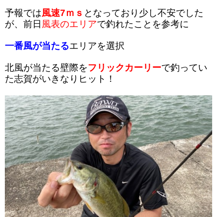
予報では
風速7ｍｓ
となっており少し不安でした
が、前日
風表のエリア
で釣れたことを参考に
一番風が当たる
エリアを選択
北風が当たる壁際を
フリックカーリー
で釣ってい
た志賀がいきなりヒット！