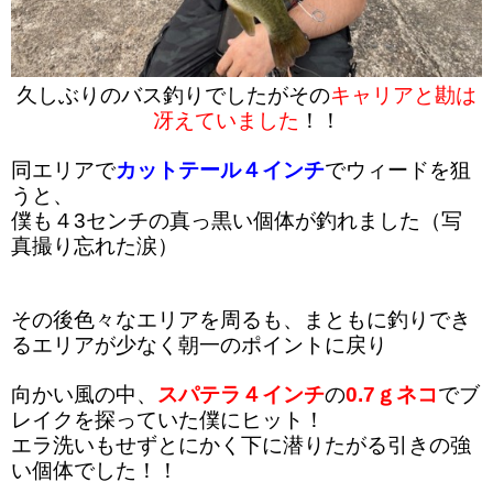
久しぶりのバス釣りでしたがその
キャリアと勘は
冴えていました
！！
同エリアで
カットテール４インチ
でウィードを狙
うと、
僕も４3センチの真っ黒い個体が釣れました（写
真撮り忘れた涙）
その後色々なエリアを周るも、まともに釣りでき
るエリアが少なく朝一のポイントに戻り
向かい風の中、
スパテラ４インチ
の
0.7ｇネコ
でブ
レイクを探っていた僕にヒット！
エラ洗いもせずとにかく下に潜りたがる引きの強
い個体でした！！