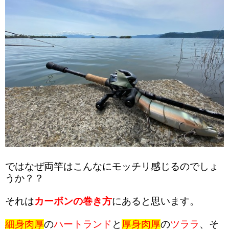
ではなぜ両竿はこんなにモッチリ感じるのでしょ
うか？？
それは
カーボンの巻き方
にあると思います。
細身肉厚
の
ハートランド
と
厚身肉厚
の
ツララ
、そ