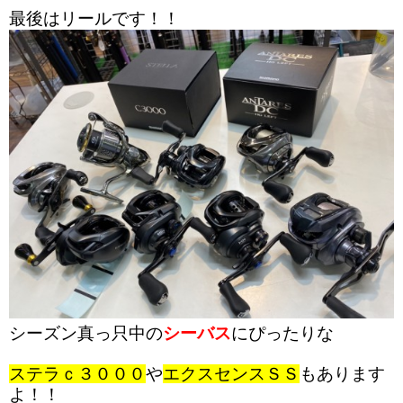
最後はリールです！！
シーズン真っ只中の
シーバス
にぴったりな
ステラｃ３０００
や
エクスセンスＳＳ
もあります
よ！！