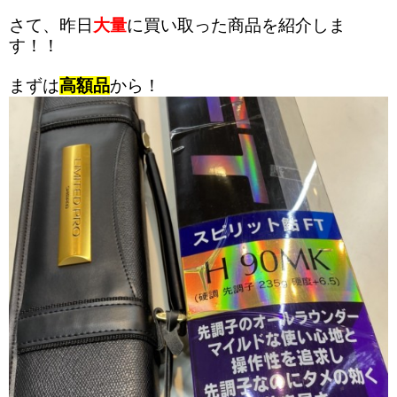
さて、昨日
大量
に買い取った商品を紹介しま
す！！
まずは
高額品
から！