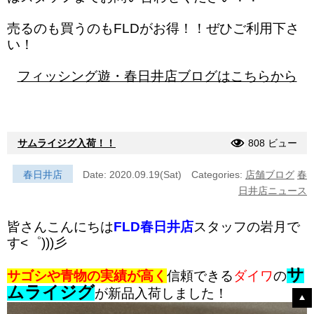
売るのも買うのもFLDがお得！！ぜひご利用下さ
い！
フィッシング遊・春日井店ブログはこちらから
サムライジグ入荷！！
808 ビュー
春日井店
Date: 2020.09.19(Sat)
Categories:
店舗ブログ
春
日井店ニュース
皆さんこんにちは
FLD春日井店
スタッフの岩月で
す<゜)))彡
サ
サゴシや青物の実績が高く
信頼できる
ダイワ
の
ムライジグ
が新品入荷しました！