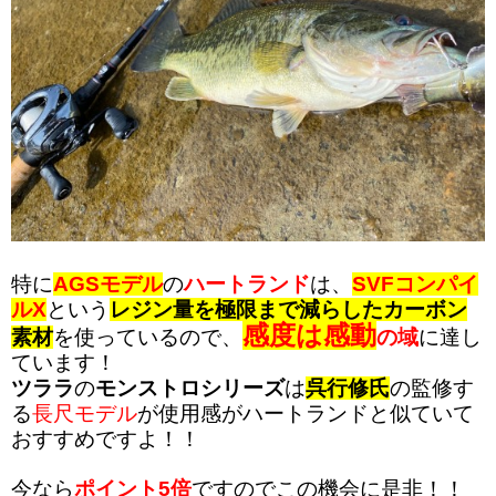
特に
AGSモデル
の
ハートランド
は、
SVFコンパイ
ルX
という
レジン量を極限まで減らしたカーボン
感度は感動
素材
を使っているので、
の域
に達し
ています！
ツララ
の
モンストロシリーズ
は
呉行修氏
の監修す
る
長尺モデル
が使用感がハートランドと似ていて
おすすめですよ！！
今なら
ポイント5倍
ですのでこの機会に是非！！