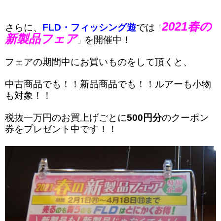
2021春の
さらに、
FLD・フィッシング遊
では
「
新製品フェア
を開催中！
」
フェアの期間中にお買いものをして頂くと、
中古商品でも！！新品商品でも！！ルアーも小物
も対象！！
税抜一万円のお買上げごとに
500円分
のクーポン
券をプレゼント中です！！