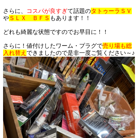
さらに、
コスパが良すぎ
て話題の
タトゥーラＳＶ
や
ＳＬＸ ＢＦＳ
もあります！！
どれも綺麗な状態ですのでお早目に！！
さらに！値付けしたワーム・プラグで
売り場も総
入れ替え
できましたので是非一度ご覧ください～♪