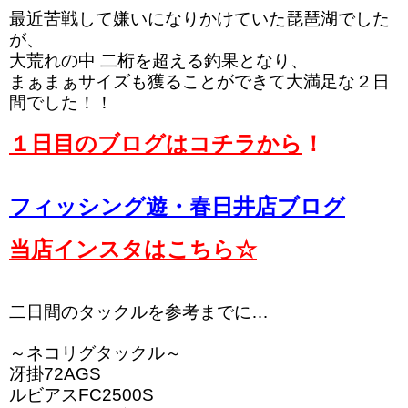
最近苦戦して嫌いになりかけていた琵琶湖でした
が、
大荒れの中 二桁を超える釣果となり、
まぁまぁサイズも獲ることができて大満足な２日
間でした！！
１日目のブログはコチラから
！
フィッシング遊・春日井店ブログ
当店インスタはこちら☆
二日間のタックルを参考までに…
～ネコリグタックル～
冴掛72AGS
ルビアスFC2500S