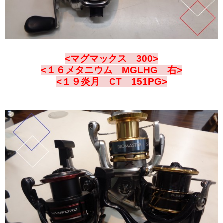
<マグマックス 300>
<１６メタニウム MGLHG 右>
<１９炎月 CT 151PG>