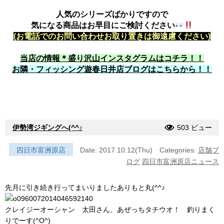
人気のシリーズばかりですので
気になる商品はお早目にご検討ください
(お電話でのお問い合わせお取り置きは御遠慮ください)
当店の情報＊盛り沢山インスタグラムはコチラ！！
お隣・フィッシング遊春日井店ブログはこちらから！！
伊勢湾ジギングへ(^^♪
503 ビュー
四日市富洲原店
Date: 2017.10.12(Thu)
Categories:
店舗ブ
ログ
四日市富洲原店ニュース
先月に引き続き行ってまいりましたありもと丸(^^♪
クレイジーオーシャン 太田さん、あぜっちタチウオ！ 釣りまく
りでーす(^O^)