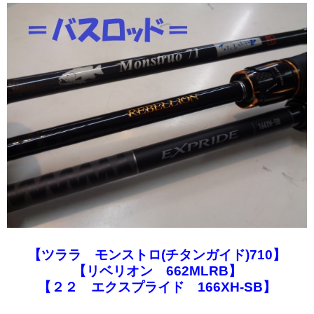
【ツララ モンストロ(チタンガイド)710】
【リベリオン 662MLRB】
【２２ エクスプライド 166XH-SB】