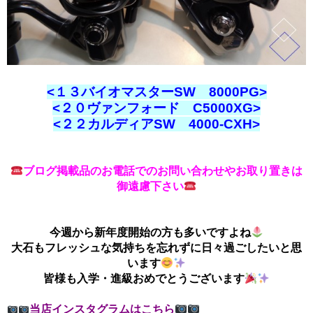
<１３バイオマスターSW 8000PG>
<２０ヴァンフォード C5000XG>
<２２カルディアSW 4000-CXH>
ブログ掲載品のお電話でのお問い合わせやお取り置きは
御遠慮下さい
今週から新年度開始の方も多いですよね
大石もフレッシュな気持ちを忘れずに日々過ごしたいと思
います
皆様も入学・進級おめでとうございます
当店インスタグラムはこちら