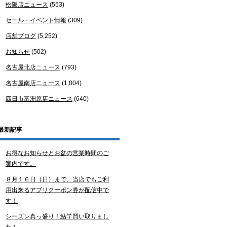
松阪店ニュース
(553)
セール・イベント情報
(309)
店舗ブログ
(5,252)
お知らせ
(502)
名古屋北店ニュース
(793)
名古屋南店ニュース
(1,004)
四日市富洲原店ニュース
(640)
最新記事
お得なお知らせとお盆の営業時間のご
案内です。
８月１６日（日）まで、当店でもご利
用出来るアプリクーポン券が配信中で
す！
シーズン真っ盛り！鮎竿買い取りまし