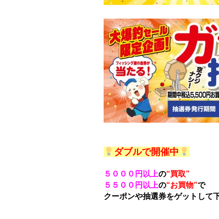
ダブルで開催中
５０００円以上
の
“買取”
５５００円以上
の
“お買物”
で
クーポンや抽選券をゲットして