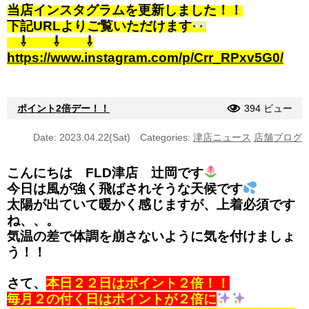
当店インスタグラムを更新しました！！
下記URLよりご覧いただけます
⇩ ⇩ ⇩
https://www.instagram.com/p/Crr_RPxv5G0/
ポイント2倍デー！！
394 ビュー
Date: 2023.04.22(Sat)
Categories:
津店ニュース
店舗ブログ
こんにちは FLD津店 辻岡です
今日は風が強く飛ばされそうな天候です
太陽が出ていて暖かく感じますが、上着必須です
ね、、。
気温の差で体調を崩さないように気を付けましょ
う！！
さて、
本日２２日はポイント２倍！！
毎月２の付く日はポイントが２倍に