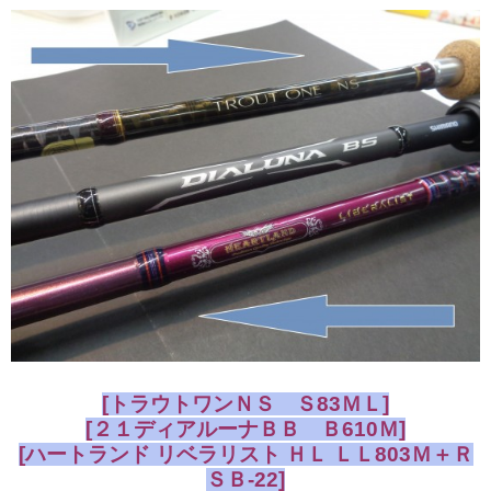
[トラウトワンＮＳ Ｓ83ＭＬ]
[２１ディアルーナＢＢ Ｂ610Ｍ]
[ハートランド リベラリスト ＨＬ ＬＬ803Ｍ＋Ｒ
ＳＢ-22]