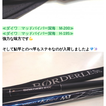
≪ダイワ マッドバイパー深海 M-200≫
≪ダイワ マッドバイパー深海 H-195≫
強力な味方です
そして鮎竿とのべ竿もステキなのが入荷しましたよ