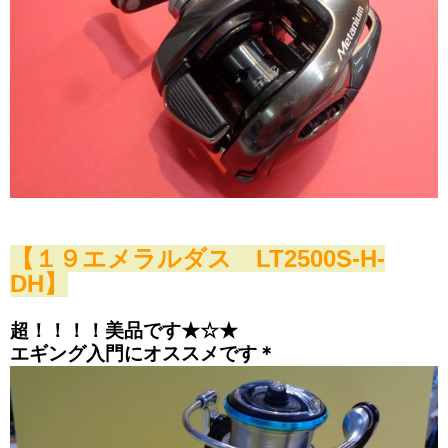
【１９エメラルダス LT2500S-H-
DH】
超！！！！美品です★☆★
エギング入門にオススメです＊