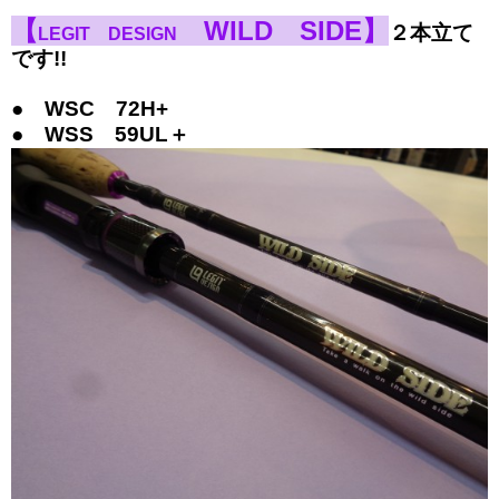
【
WILD SIDE】
２本立て
LEGIT DESIGN
です!!
● WSC 72H+
● WSS 59UL＋