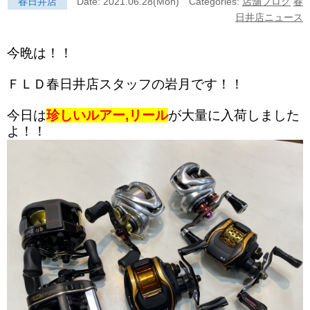
春日井店
Date: 2021.06.28(Mon)
Categories:
店舗ブログ
春
日井店ニュース
今晩は！！
ＦＬＤ春日井店スタッフの岩月です！！
今日は
珍しいルアー,リール
が大量に入荷しました
よ！！