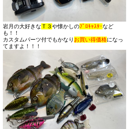
岩月の大好きな
Ｔ３
や懐かしの
ﾌﾟﾛｷｬｽﾀｰ
など
も！！
カスタムパーツ付でもかなり
お買い得価格
になっ
てますよ！！！