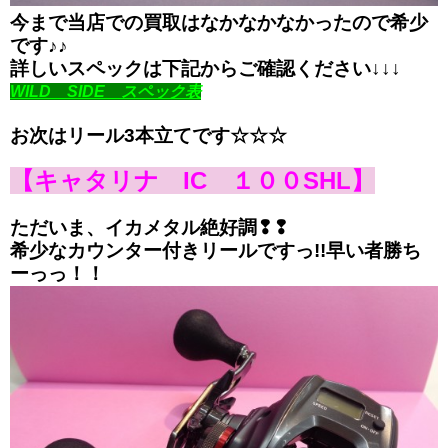
今まで当店での買取はなかなかなかったので希少
です♪♪
詳しいスペックは下記からご確認ください↓↓↓
WILD SIDE スペック表
お次はリール3本立てです☆☆☆
【キャタリナ IC １００SHL】
ただいま、イカメタル絶好調❢❢
希少なカウンター付きリールですっ!!早い者勝ち
ーっっ！！