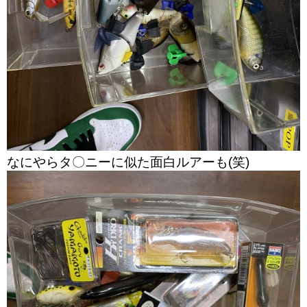
なにやらタ〇ニーに似た面白ルアーも(笑)