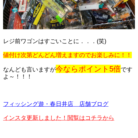
レジ前ワゴンはすごいことに．．．(笑)
値付け次第どんどん増えますのでお楽しみに！！
今ならポイント5倍
なんども言いますが
です
よ～！！！
フィッシング遊・春日井店 店舗ブログ
インスタ更新しました！閲覧はコチラから