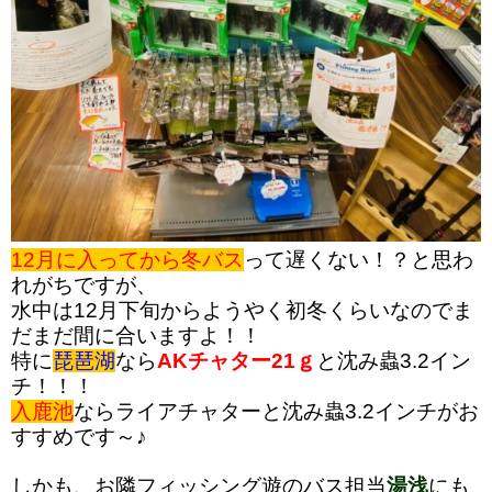
12月に入ってから冬バス
って遅くない！？と思わ
れがちですが、
水中は12月下旬からようやく初冬くらいなのでま
だまだ間に合いますよ！！
特に
琵琶湖
なら
AKチャター21ｇ
と沈み蟲3.2イン
チ！！！
入鹿池
ならライアチャターと沈み蟲3.2インチがお
すすめです～♪
しかも、お隣フィッシング遊のバス担当
湯浅
にも