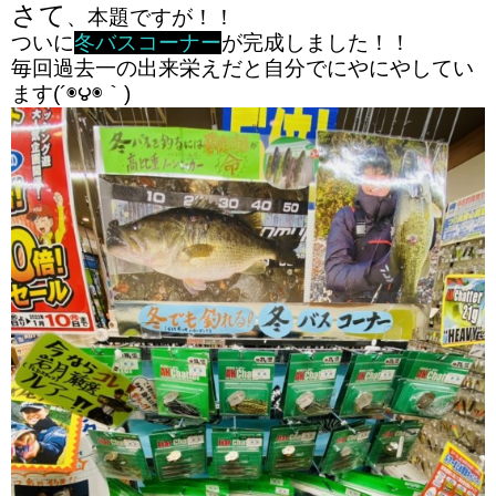
さて
、本題ですが！！
ついに
冬バスコーナー
が完成しました！！
毎回過去一の出来栄えだと自分でにやにやしてい
ます(´◉౪◉｀)