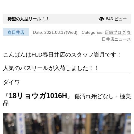
待望の丸型リール！！
846 ビュー
春日井店
Date: 2021.03.17(Wed)
Categories:
店舗ブログ
春
日井店ニュース
こんばんはFLD春日井店のスタッフ岩月です！
人気のバスリールが入荷しました！！
ダイワ
18リョウガ1016H
「
」 傷汚れ殆どなし・極美
品