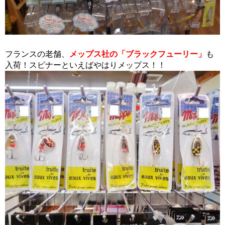
フランスの老舗、
メップス社の
「ブラックフューリー」
も
入荷！スピナーといえばやはりメップス！！