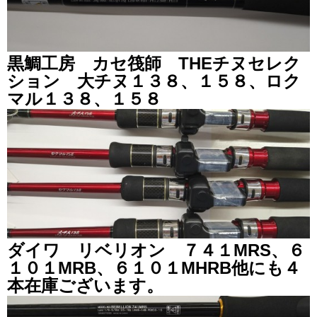
黒鯛工房 カセ筏師 THEチヌセレク
ション 大チヌ１３８、１５８、ロク
マル１３８、１５８
ダイワ リベリオン ７４１MRS、６
１０１MRB、６１０１MHRB他にも４
本在庫ございます。