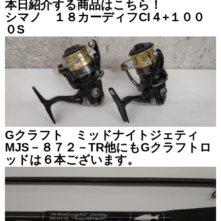
本日紹介する商品はこちら！
シマノ １８カーディフCI４+１００
０S
Gクラフト ミッドナイトジェティ
MJS－８７２－TR他にもGクラフトロ
ッドは６本ございます。