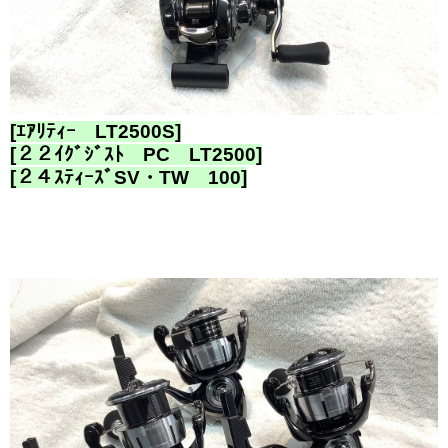
[ｴｱﾘﾃｨｰ LT2500S]
[２２ｲｸﾞｼﾞｽﾄ PC LT2500]
[２４ｽﾃｨｰｽﾞSV・TW 100]