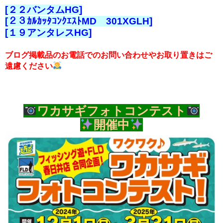
[２２バンタムHG]
[２３ｶﾙｶｯﾀｺﾝｸｴｽﾄMD 301XGLH]
[１９アンタレスHG]
ブログ掲載品のお電話でのお問い合わせやお取り置きはご
遠慮ください
ワカサギフォトコンテスト
開催中