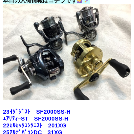
本日の入荷情報はコチラです
23ｲｸﾞｼﾞｽﾄ SF2000SS-H
ｴｱﾘﾃｨｰST SF2000SS-H
22ｶﾙｶｯﾀｺﾝｸｴｽﾄ 201XG
25ｱﾙﾃﾞﾊﾞﾗﾝDC 31XG