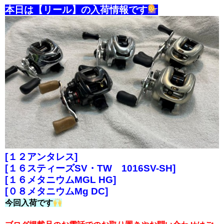
本日は【リール】の入荷情報です
[１２アンタレス]
[１６スティーズSV・TW 1016SV-SH]
[１６メタニウムMGL HG]
[０８メタニウムMg DC]
今回入荷です