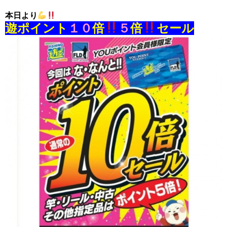
本日より
遊ポイント
１０
倍
５
倍
セール