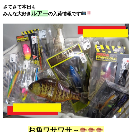
さてさて本日も
ルアー
みんな大好き
の入荷情報です
お魚ワサワサ～