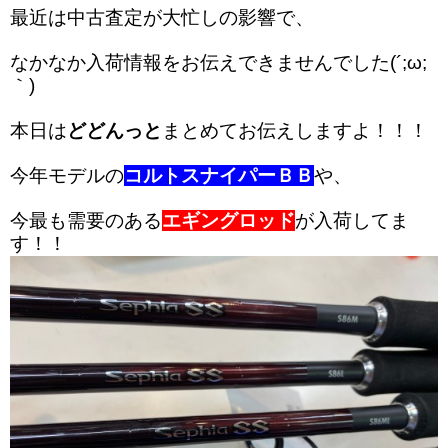
最近は中古査定が大忙しの影響で、
なかなか入荷情報をお伝えできませんでした(´;ω;
｀)
本日は
どどんっと
まとめてお伝えしますよ！！！
今年モデルの
コルトスナイパーＢＢ
や、
今最も需要のある
エギングロッド
が入荷してま
す！！