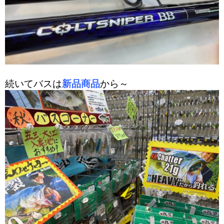
続いてバスは
新品商品
か
ら～