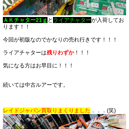
ＡＫチャター21ｇ
と
ライアチャター
が入荷してお
ります！！
今回が初版なのでかなりの売れ行きです！！！
ライアチャターは
残りわずか
！！！
気になる方はお早目に！！！
続いては中古ルアーです。
レイドジャパン買取りまくりました
．．．(笑)