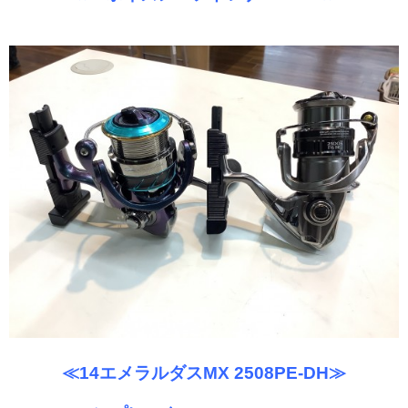
≪14エメラルダスMX 2508PE-DH≫