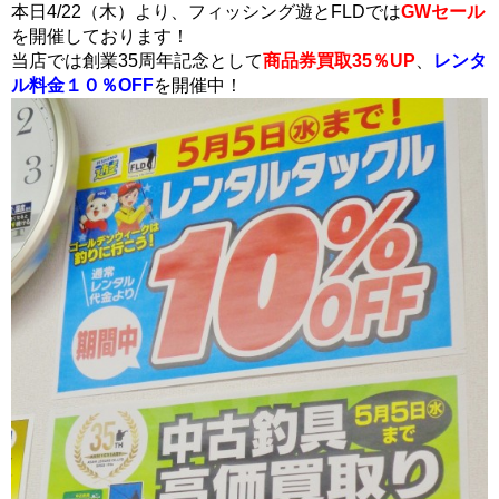
本日4/22（木）より、フィッシング遊とFLDでは
GWセール
を開催しております！
当店では創業35周年記念として
商品券買取35％UP
、
レンタ
ル料金１０％OFF
を開催中！