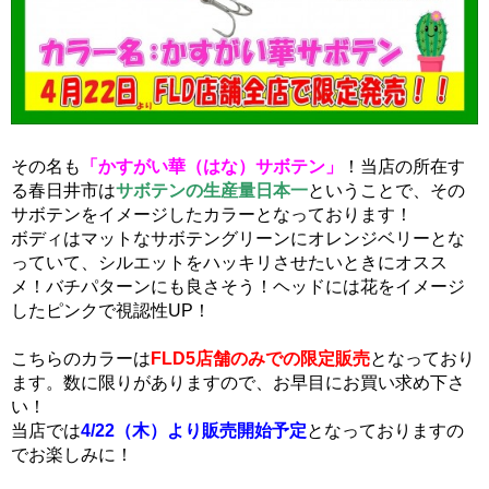
その名も
「かすがい華（はな）サボテン」
！当店の所在す
る春日井市は
サボテンの生産量日本一
ということで、その
サボテンをイメージしたカラーとなっております！
ボディはマットなサボテングリーンにオレンジベリーとな
っていて、シルエットをハッキリさせたいときにオスス
メ！バチパターンにも良さそう！ヘッドには花をイメージ
したピンクで視認性UP！
こちらのカラーは
FLD5店舗のみでの限定販売
となっており
ます。数に限りがありますので、お早目にお買い求め下さ
い！
当店では
4/22（木）より販売開始予定
となっておりますの
でお楽しみに！