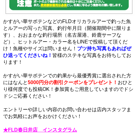
かすがい華サボテンなどのFLDオリカラルアーで釣った魚
とルアーの写った写真、釣行年月日（開催期間中に限りま
す）、おおまかな釣行場所（名古屋港、鈴鹿サーフな
ど）、ヒットルアー・カラー名をLINEで投稿して頂くだ
け！魚種やサイズは問いません！
ブツ持ち写真もあればぜ
ひ送ってくださいね！
皆様のステキな写真をお待ちしてお
ります！
かすがい華サボテンでの釣果から最優秀賞に選出された方
にはなんと
5000円分の割引クーポンをプレゼント！
おひと
り様何度でも投稿OK！参加賞もご用意していますのでドシ
ドシご応募ください！
エントリーや詳しい内容のお問い合わせは店内スタッフま
でお気軽にお声をおかけください！
★FLD春日井店 インスタグラム