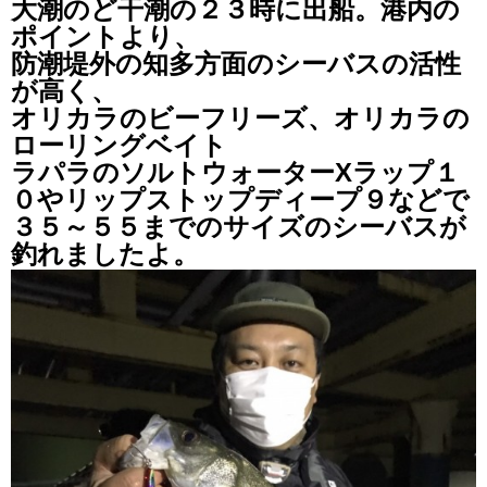
大潮のど干潮の２３時に出船。港内の
ポイントより、
防潮堤外の知多方面のシーバスの活性
が高く、
オリカラのビーフリーズ、オリカラの
ローリングベイト
ラパラのソルトウォーターXラップ１
０やリップストップディープ９などで
３５～５５までのサイズのシーバスが
釣れましたよ。