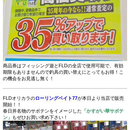
商品券はフィッシング遊とFLDの全店で使用可能で、有効
期限もありませんので釣具の買い替えにとってもお得！
こ
の機会をお見逃し無く！
FLDオリカラの
ローリングベイト77
が本日より当店で販売
開始！！
春日井名物のサボテンをイメージした
「かすがい華サボテ
ン」
もぜひお買い求め下さい！