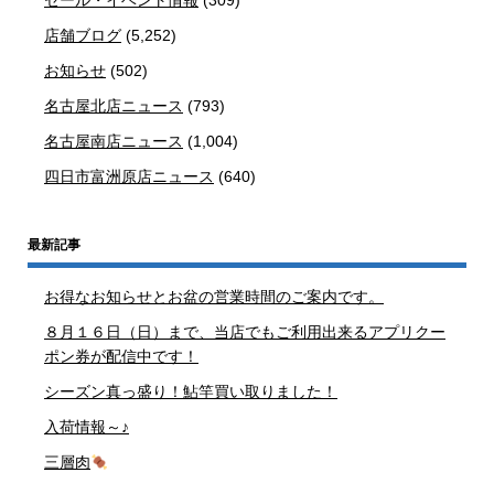
セール・イベント情報
(309)
店舗ブログ
(5,252)
お知らせ
(502)
名古屋北店ニュース
(793)
名古屋南店ニュース
(1,004)
四日市富洲原店ニュース
(640)
最新記事
お得なお知らせとお盆の営業時間のご案内です。
８月１６日（日）まで、当店でもご利用出来るアプリクー
ポン券が配信中です！
シーズン真っ盛り！鮎竿買い取りました！
入荷情報～♪
三層肉