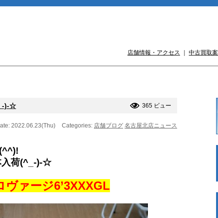
店舗情報・アクセス
｜
中古買取案
)-☆
365 ビュー
ate: 2022.06.23(Thu)
Categories:
店舗ブログ
名古屋北店ニュース
^)!
(^_-)-☆
ァージ6’3XXXGL