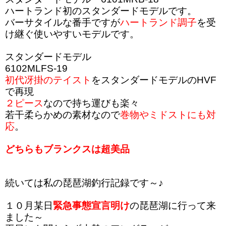
ハートランド初のスタンダードモデルです。
バーサタイルな番手ですが
ハートランド調子
を受
け継ぐ使いやすいモデルです。
スタンダードモデル
6102MLFS-19
初代冴掛のテイスト
をスタンダードモデルのHVF
で再現
２ピース
なので持ち運びも楽々
若干柔らかめの素材なので
巻物やミドストにも対
応
。
どちらもブランクスは超美品
続いては私の琵琶湖釣行記録です～♪
１０月某日
緊急事態宣言明け
の琵琶湖に行って来
ました～