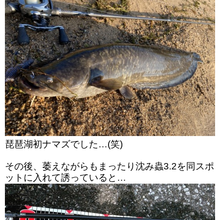
琵琶湖初ナマズでした…(笑)
その後、
萎えながらもまったり沈み蟲3.2を同スポ
ットに入れて誘っていると…