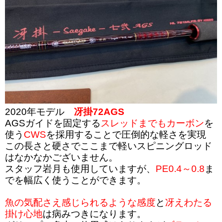
2020年モデル
冴掛72AGS
AGSガイドを固定する
スレッドまでもカーボン
を
使う
CWS
を採用することで圧倒的な軽さを実現
この長さと硬さでここまで軽いスピニングロッド
はなかなかございません。
スタッフ岩月も使用していますが、
PE0.4～0.8
ま
でを幅広く使うことができます。
魚の気配さえ感じられるような感度
と
冴えわたる
掛け心地
は病みつきになります。