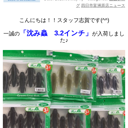
グ
四日市富洲原店ニュース
こんにちは！！スタッフ志賀です(^^)
「沈み蟲 3.2インチ」
一誠の
が入荷しまし
た♪