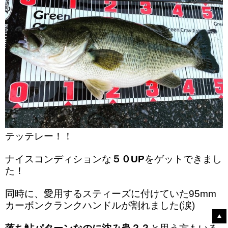
テッテレー！！
ナイスコンディションな
５０UP
をゲットできまし
た！
同時に、愛用するスティーズに付けていた95mm
カーボンクランクハンドルが割れました(涙)