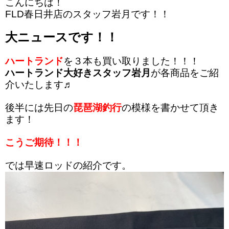
こんにちは！
FLD春日井店のスタッフ岩月です！！
大ニュースです！！
ハートランド
を３本も買い取りました！！！
ハートランド大好きスタッフ岩月
が各商品をご紹
介いたします♬
後半には先日の
琵琶湖釣行
の模様を書かせて頂き
ます！
こうご期待！！！
では早速ロッドの紹介です。