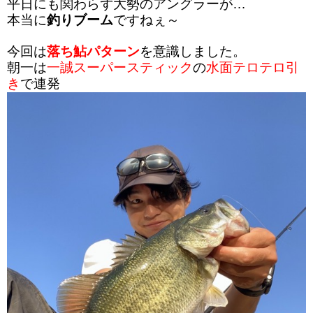
平日にも関わらず大勢のアングラーが…
本当に
釣りブーム
ですねぇ～
今回は
落ち鮎パターン
を意識しました。
朝一は
一誠スーパースティック
の
水面テロテロ引
き
で連発