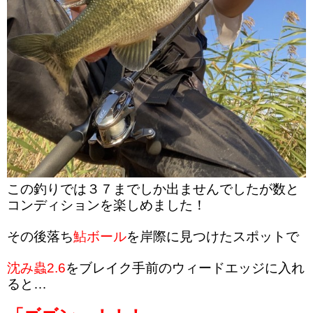
この釣りでは３７までしか出ませんでしたが数と
コンディションを楽しめました！
その後落ち
鮎ボール
を岸際に見つけたスポットで
沈み蟲2.6
をブレイク手前のウィードエッジに入れ
ると…