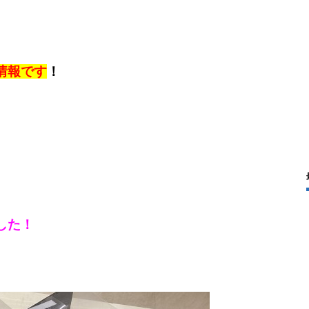
情報です
！
した！