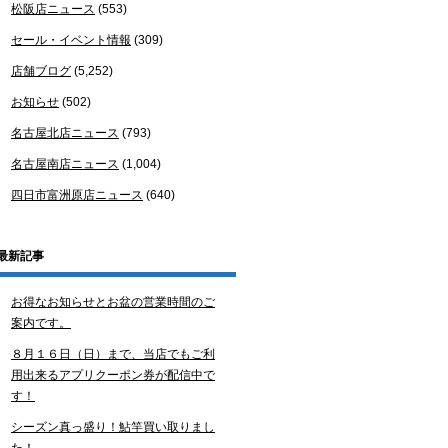
松阪店ニュース
(553)
セール・イベント情報
(309)
店舗ブログ
(5,252)
お知らせ
(502)
名古屋北店ニュース
(793)
名古屋南店ニュース
(1,004)
四日市富洲原店ニュース
(640)
最新記事
お得なお知らせとお盆の営業時間のご
案内です。
８月１６日（日）まで、当店でもご利
用出来るアプリクーポン券が配信中で
す！
シーズン真っ盛り！鮎竿買い取りまし