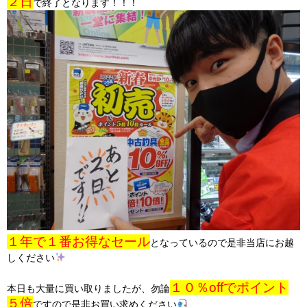
２日
で終了となります！！！
１年で１番お得なセール
となっているので是非当店にお越
しください
１０％offでポイント
本日も大量に買い取りましたが、勿論
５倍
ですので是非お買い求めください