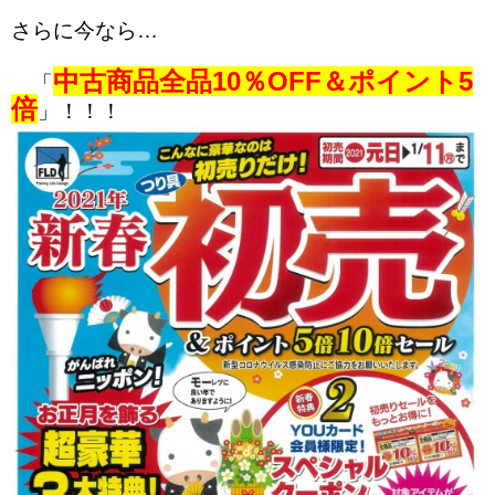
さらに今なら…
中古商品全品10％OFF＆ポイント5
「
倍
」！！！