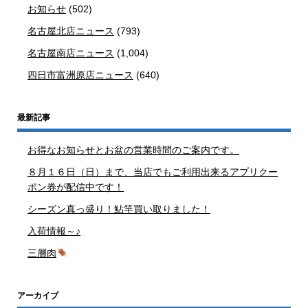
お知らせ
(502)
名古屋北店ニュース
(793)
名古屋南店ニュース
(1,004)
四日市富洲原店ニュース
(640)
最新記事
お得なお知らせとお盆の営業時間のご案内です。
８月１６日（日）まで、当店でもご利用出来るアプリクー
ポン券が配信中です！
シーズン真っ盛り！鮎竿買い取りました！
入荷情報～♪
三層肉
アーカイブ