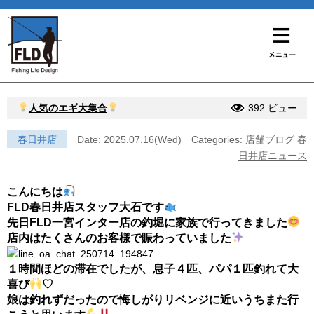
人気のエギ大集合
392 ビュー
春日井店
Date: 2025.07.16(Wed)
Categories:
店舗ブログ
春
日井店ニュース
こんにちは
FLD春日井店スタッフ大石です
先日FLD一宮インター店の釣堀に家族で行ってきました
店内はたくさんのお客様で賑わっていました
１時間ほどの滞在でしたが、息子４匹、パパ１匹釣れて大
喜び
♡
娘は釣れずだったので悔しがりリベンジに近いうちまた行