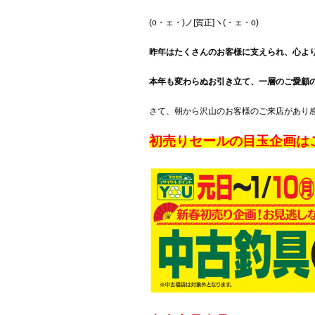
(o・ェ・)ノ[賀正]ヽ(・ェ・o)
昨年はたくさんのお客様に支えられ、心よ
本年も変わらぬお引き立て、一層のご愛顧
さて、朝から沢山のお客様のご来店があり
初売りセールの目玉企画は