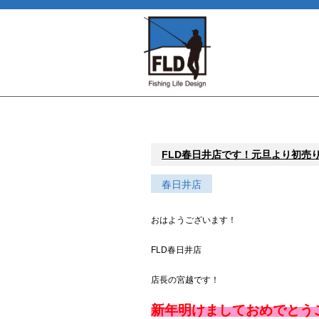
FLD春日井店です！元旦より初売
春日井店
おはようございます！
FLD春日井店
店長の宮越です！
新年明けましておめでとう