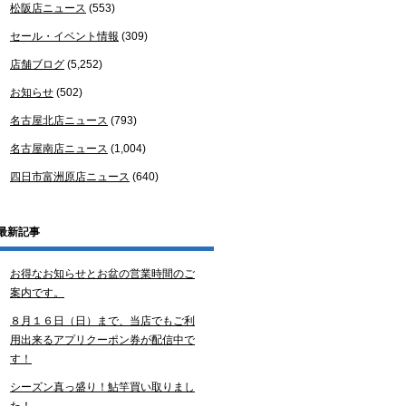
松阪店ニュース
(553)
セール・イベント情報
(309)
店舗ブログ
(5,252)
お知らせ
(502)
名古屋北店ニュース
(793)
名古屋南店ニュース
(1,004)
四日市富洲原店ニュース
(640)
最新記事
お得なお知らせとお盆の営業時間のご
案内です。
８月１６日（日）まで、当店でもご利
用出来るアプリクーポン券が配信中で
す！
シーズン真っ盛り！鮎竿買い取りまし