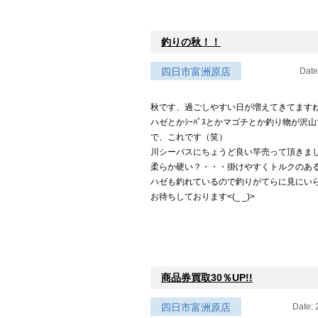
釣りの秋！！
四日市富洲原店
Date
秋です、過ごしやすい日が増えてきてますね(*
ハゼとかｼｰﾊﾞｽとかマゴチとか釣り物が沢
で、これです（笑）
川シーバスにちょうど良い竿売って頂きま
柔らか硬い？・・・掛けやすくトルクのあ
ハゼも釣れているので釣りがてらに見にい
お待ちしております<(_ _)>
商品券買取30％UP!!
四日市富洲原店
Date: 