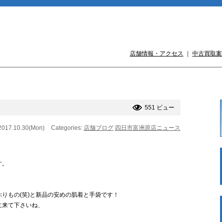
店舗情報・アクセス
｜
中古買取案
551 ビュー
2017.10.30(Mon)
Categories:
店舗ブログ
四日市富洲原店ニュース
す。
りもの(笑)と新品の安めの肌着と手袋です！
に来て下さいね、