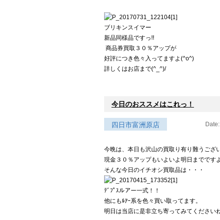
ブリキンスイマー
新品同様品ですっ!!
商品券買取３０％アップが
好評につき色々入ってますよ(^o^)
詳しくはお店まで(^_^)/
今日のおススメはこれっ！
四日市富洲原店
Date:
今晩は、本日も沢山の買取り有り難うござ
現金３０％アップもいよいよ明日までですよ
そんな今日のイチオシ買取品は・・・
ﾃﾞﾌﾟｽルアー一式！！
他にもﾙｱｰ系を色々買い取ってます。
明日は当店に是非立ち寄ってみてください