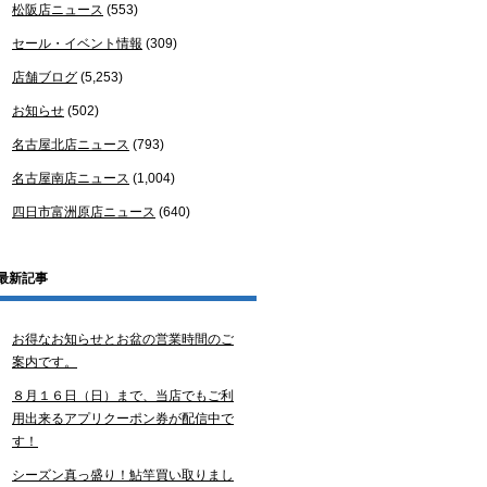
松阪店ニュース
(553)
セール・イベント情報
(309)
店舗ブログ
(5,253)
お知らせ
(502)
名古屋北店ニュース
(793)
名古屋南店ニュース
(1,004)
四日市富洲原店ニュース
(640)
最新記事
お得なお知らせとお盆の営業時間のご
案内です。
８月１６日（日）まで、当店でもご利
用出来るアプリクーポン券が配信中で
す！
シーズン真っ盛り！鮎竿買い取りまし