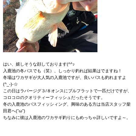
はい、嬉しそうな顔しております(^^♪
入鹿池の冬バスでも（笑）、しっかり釣れば結果はでますね！
冬場はワカサギが大人気の入鹿池ですが、良いバスも釣れますよ
(^_-)-☆
この日はラバージグ３/８オンスにブルフラットで一匹だけですが、
コロコロのクオリティーフィッシュだったそうです。
冬の入鹿池のバスフィッシィング、興味のある方は当店スタッフ柴
田君へ(”ω”)
ちなみに彼は入鹿池のワカサギ釣りにもめっちゃ詳しいですよ～。